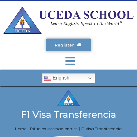
Skip
to
content
Register
Toggle
English
Navigation
SCHOOLS
ENGLISH COURSES
F1 Visa Transferencia
STUDENT VISA
Home
Estudios Internacionales
F1 Visa Transferencia