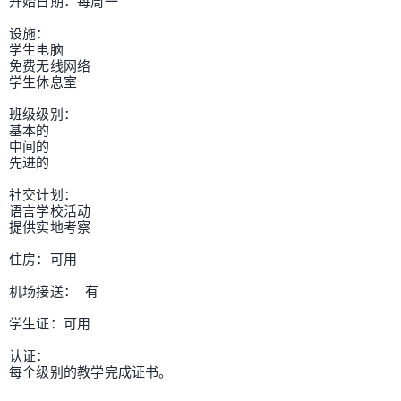
开始日期：每周一

设施：

学生电脑

免费无线网络

学生休息室

班级级别：

基本的

中间的

先进的

社交计划：

语言学校活动

提供实地考察

住房：可用

机场接送： 有

学生证：可用

认证：

每个级别的教学完成证书。