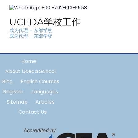
WhatsApp: +001-702-613-6558
UCEDA学校工作
成为代理 – 东部学校
成为代理 – 东部学校
Home
About Uceda School
Blog
English Courses
Register
Languages
Sitemap
Articles
Contact Us