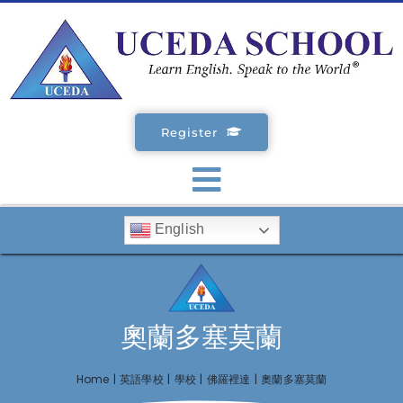
Skip
to
content
Register
Toggle
English
Navigation
SCHOOLS
ENGLISH COURSES
奧蘭多塞莫蘭
STUDENT VISA
Home
英語學校
學校
佛羅裡達
奧蘭多塞莫蘭