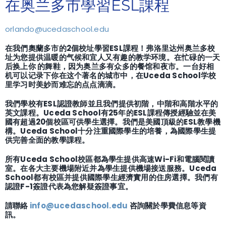
在奥兰多市學習ESL課程
orlando@ucedaschool.edu
在我們奧蘭多市的2個校址學習ESL課程！弗洛里达州奥兰多校
址为您提供温暖的气候和宜人又有趣的教学环境。在忙碌的一天
后换上你 的舞鞋，因为奥兰多有众多的餐馆和夜市。一台好相
机可以记录下你在这个著名的城市中，在Uceda School学校
里学习时美妙而难忘的点点滴滴。
我們學校有ESL認證教師並且我們提供初階，中階和高階水平的
英文課程。Uceda School有25年的ESL課程傳授經驗並在美
國有超過20個校區可供學生選擇。我們是美國頂級的ESL教學機
構。Uceda School十分注重國際學生的培養，為國際學生提
供完善全面的教學課程。
所有Uceda School校區都為學生提供高速Wi-Fi和電腦閱讀
室。在各大主要機場附近并為學生提供機場接送服務。Uceda
School都有校區并提供國際學生經濟實用的住房選擇。我們有
認證F-1簽證代表為您解疑簽證事宜。
請聯絡
info@ucedaschool.edu
咨詢關於學費信息等資
訊。