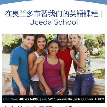
F1 INTERNATIONAL STUDENTS
在奥兰多市習我们的英語課程 |
Uceda School
AGENTS
BUSINESSES
CONTACT